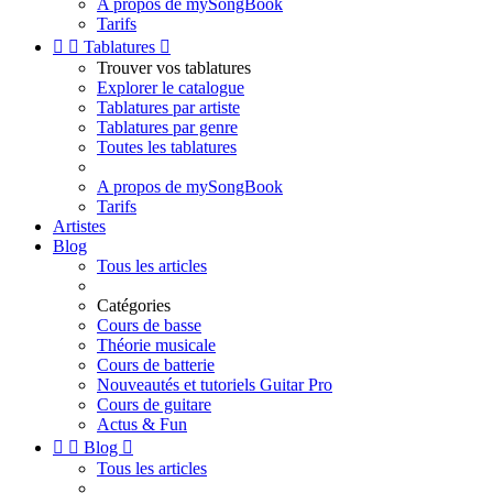
A propos de mySongBook
Tarifs


Tablatures

Trouver vos tablatures
Explorer le catalogue
Tablatures par artiste
Tablatures par genre
Toutes les tablatures
A propos de mySongBook
Tarifs
Artistes
Blog
Tous les articles
Catégories
Cours de basse
Théorie musicale
Cours de batterie
Nouveautés et tutoriels Guitar Pro
Cours de guitare
Actus & Fun


Blog

Tous les articles