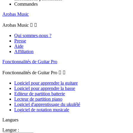
Commandes
Arobas Music
Arobas Music


Qui sommes-nous ?
Presse
Aide
Affiliation
Fonctionnalités de Guitar Pro
Fonctionnalités de Guitar Pro


Logiciel pour apprendre la guitare
Logiciel pour apprendre la basse
Editeur de partition batterie
Lecteur de partition piano
Logiciel d'apprentissage du ukulélé
Logiciel de notation musicale
Langues
Langue :