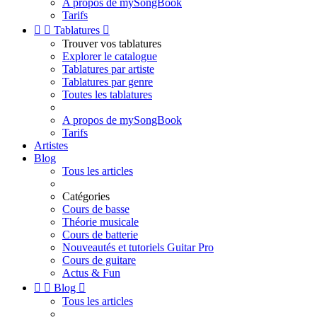
A propos de mySongBook
Tarifs


Tablatures

Trouver vos tablatures
Explorer le catalogue
Tablatures par artiste
Tablatures par genre
Toutes les tablatures
A propos de mySongBook
Tarifs
Artistes
Blog
Tous les articles
Catégories
Cours de basse
Théorie musicale
Cours de batterie
Nouveautés et tutoriels Guitar Pro
Cours de guitare
Actus & Fun


Blog

Tous les articles