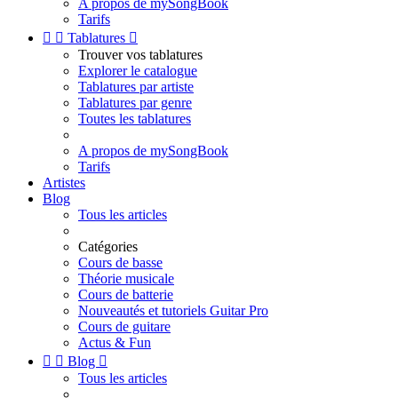
A propos de mySongBook
Tarifs


Tablatures

Trouver vos tablatures
Explorer le catalogue
Tablatures par artiste
Tablatures par genre
Toutes les tablatures
A propos de mySongBook
Tarifs
Artistes
Blog
Tous les articles
Catégories
Cours de basse
Théorie musicale
Cours de batterie
Nouveautés et tutoriels Guitar Pro
Cours de guitare
Actus & Fun


Blog

Tous les articles