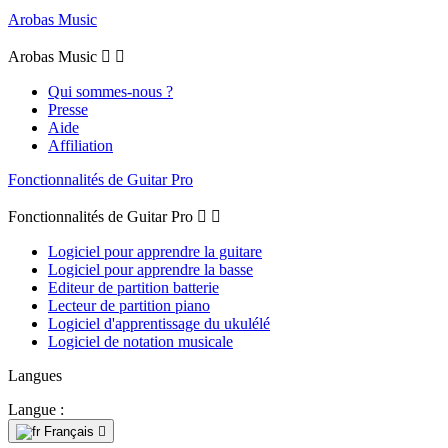
Arobas Music
Arobas Music


Qui sommes-nous ?
Presse
Aide
Affiliation
Fonctionnalités de Guitar Pro
Fonctionnalités de Guitar Pro


Logiciel pour apprendre la guitare
Logiciel pour apprendre la basse
Editeur de partition batterie
Lecteur de partition piano
Logiciel d'apprentissage du ukulélé
Logiciel de notation musicale
Langues
Langue :
Français
