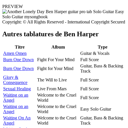
PREVIEW
Copyright: © All Rights Reserved - International Copyright Secured
Autres tablatures de
Ben Harper
Titre
Album
Type
Amen Omen
Guitar & Vocals
Burn One Down
Fight For Your Mind
Full Score
Guitar, Bass & Backing
Burn One Down
Fight for Your Mind
Track
Glory &
The Will to Live
Full Score
Consequence
Sexual Healing
Live From Mars
Full Score
Waiting on an
Welcome to the Cruel
Full Score
Angel
World
Waiting on an
Welcome to the Cruel
Easy Solo Guitar
Angel
World
Waiting On An
Welcome to the Cruel
Guitar, Bass & Backing
Angel
World
Track