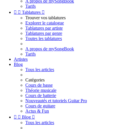
A propos de mySongBook
Tarifs


Tablatures

Trouver vos tablatures
Explorer le catalogue
Tablatures par artiste
Tablatures par genre
Toutes les tablatures
A propos de mySongBook
Tarifs
Artistes
Blog
Tous les articles
Catégories
Cours de basse
Théorie musicale
Cours de batterie
Nouveautés et tutoriels Guitar Pro
Cours de guitare
Actus & Fun


Blog

Tous les articles