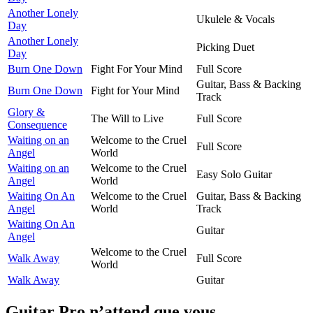
Another Lonely
Ukulele & Vocals
Day
Another Lonely
Picking Duet
Day
Burn One Down
Fight For Your Mind
Full Score
Guitar, Bass & Backing
Burn One Down
Fight for Your Mind
Track
Glory &
The Will to Live
Full Score
Consequence
Waiting on an
Welcome to the Cruel
Full Score
Angel
World
Waiting on an
Welcome to the Cruel
Easy Solo Guitar
Angel
World
Waiting On An
Welcome to the Cruel
Guitar, Bass & Backing
Angel
World
Track
Waiting On An
Guitar
Angel
Welcome to the Cruel
Walk Away
Full Score
World
Walk Away
Guitar
Guitar Pro n’attend que vous.