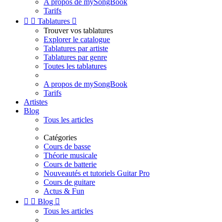
A propos de mySongBook
Tarifs


Tablatures

Trouver vos tablatures
Explorer le catalogue
Tablatures par artiste
Tablatures par genre
Toutes les tablatures
A propos de mySongBook
Tarifs
Artistes
Blog
Tous les articles
Catégories
Cours de basse
Théorie musicale
Cours de batterie
Nouveautés et tutoriels Guitar Pro
Cours de guitare
Actus & Fun


Blog

Tous les articles