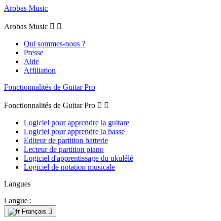
Arobas Music
Arobas Music


Qui sommes-nous ?
Presse
Aide
Affiliation
Fonctionnalités de Guitar Pro
Fonctionnalités de Guitar Pro


Logiciel pour apprendre la guitare
Logiciel pour apprendre la basse
Editeur de partition batterie
Lecteur de partition piano
Logiciel d'apprentissage du ukulélé
Logiciel de notation musicale
Langues
Langue :
Français
