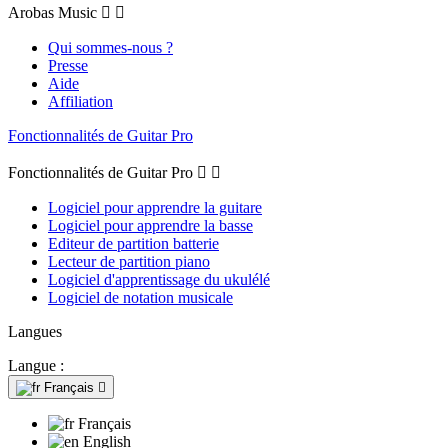
Arobas Music


Qui sommes-nous ?
Presse
Aide
Affiliation
Fonctionnalités de Guitar Pro
Fonctionnalités de Guitar Pro


Logiciel pour apprendre la guitare
Logiciel pour apprendre la basse
Editeur de partition batterie
Lecteur de partition piano
Logiciel d'apprentissage du ukulélé
Logiciel de notation musicale
Langues
Langue :
Français

Français
English