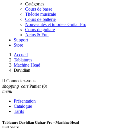
Catégories
Cours de basse
Théorie musicale
Cours de batterie
Nouveautés et tutoriels Guitar Pro
Cours de guitare
Actus & Fun
Support
Store
Accueil
Tablatures
Machine Head
Davidian

Connectez-vous
shopping_cart
Panier
(0)
menu
Présentation
Catalogue
Tarifs
Tablature Davidian Guitar Pro - Machine Head
Full Score