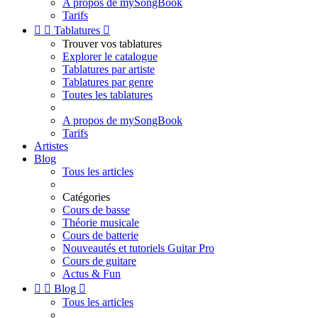
A propos de mySongBook
Tarifs


Tablatures

Trouver vos tablatures
Explorer le catalogue
Tablatures par artiste
Tablatures par genre
Toutes les tablatures
A propos de mySongBook
Tarifs
Artistes
Blog
Tous les articles
Catégories
Cours de basse
Théorie musicale
Cours de batterie
Nouveautés et tutoriels Guitar Pro
Cours de guitare
Actus & Fun


Blog

Tous les articles