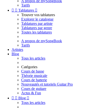
A propos de mySongBook
Tarifs


Tablatures

Trouver vos tablatures
Explorer le catalogue
Tablatures par artiste
Tablatures par genre
Toutes les tablatures
A propos de mySongBook
Tarifs
Artistes
Blog
Tous les articles
Catégories
Cours de basse
Théorie musicale
Cours de batterie
Nouveautés et tutoriels Guitar Pro
Cours de guitare
Actus & Fun


Blog

Tous les articles