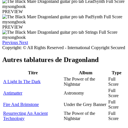
PREVIEW
PREVIEW
Previous
Next
Copyright: © All Rights Reserved - International Copyright Secured
Autres tablatures de
Dragonland
Titre
Album
Type
The Power of the
Full
A Light In The Dark
Nightstar
Score
Full
Antimatter
Astronomy
Score
Full
Fire And Brimstone
Under the Grey Banner
Score
Resurrecting An Ancient
The Power of the
Full
Technology
Nightstar
Score