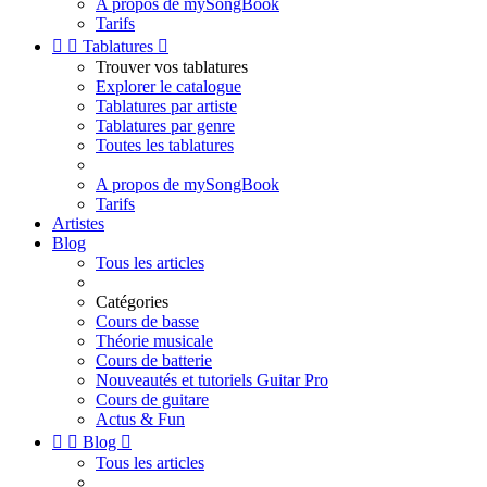
A propos de mySongBook
Tarifs


Tablatures

Trouver vos tablatures
Explorer le catalogue
Tablatures par artiste
Tablatures par genre
Toutes les tablatures
A propos de mySongBook
Tarifs
Artistes
Blog
Tous les articles
Catégories
Cours de basse
Théorie musicale
Cours de batterie
Nouveautés et tutoriels Guitar Pro
Cours de guitare
Actus & Fun


Blog

Tous les articles