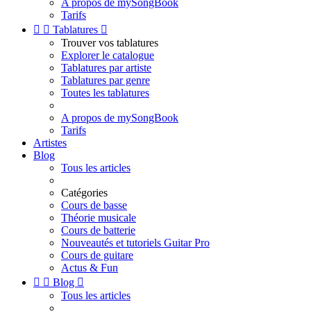
A propos de mySongBook
Tarifs


Tablatures

Trouver vos tablatures
Explorer le catalogue
Tablatures par artiste
Tablatures par genre
Toutes les tablatures
A propos de mySongBook
Tarifs
Artistes
Blog
Tous les articles
Catégories
Cours de basse
Théorie musicale
Cours de batterie
Nouveautés et tutoriels Guitar Pro
Cours de guitare
Actus & Fun


Blog

Tous les articles