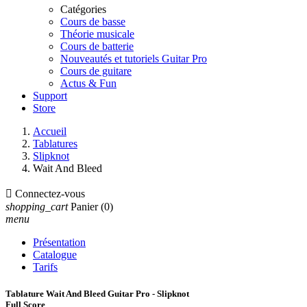
Catégories
Cours de basse
Théorie musicale
Cours de batterie
Nouveautés et tutoriels Guitar Pro
Cours de guitare
Actus & Fun
Support
Store
Accueil
Tablatures
Slipknot
Wait And Bleed

Connectez-vous
shopping_cart
Panier
(0)
menu
Présentation
Catalogue
Tarifs
Tablature Wait And Bleed Guitar Pro - Slipknot
Full Score