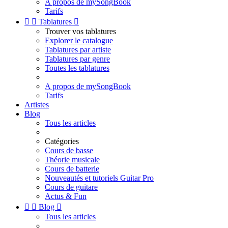
A propos de mySongBook
Tarifs


Tablatures

Trouver vos tablatures
Explorer le catalogue
Tablatures par artiste
Tablatures par genre
Toutes les tablatures
A propos de mySongBook
Tarifs
Artistes
Blog
Tous les articles
Catégories
Cours de basse
Théorie musicale
Cours de batterie
Nouveautés et tutoriels Guitar Pro
Cours de guitare
Actus & Fun


Blog

Tous les articles