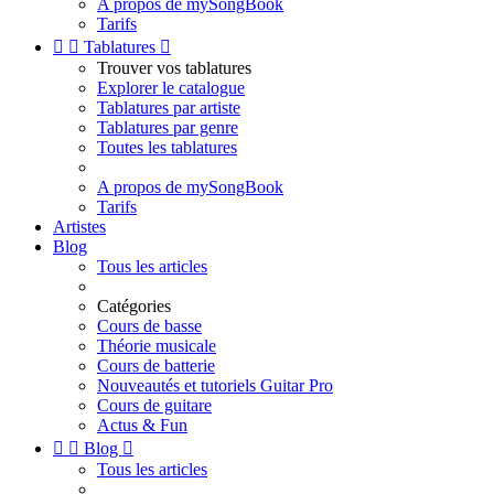
A propos de mySongBook
Tarifs


Tablatures

Trouver vos tablatures
Explorer le catalogue
Tablatures par artiste
Tablatures par genre
Toutes les tablatures
A propos de mySongBook
Tarifs
Artistes
Blog
Tous les articles
Catégories
Cours de basse
Théorie musicale
Cours de batterie
Nouveautés et tutoriels Guitar Pro
Cours de guitare
Actus & Fun


Blog

Tous les articles