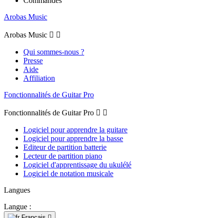
Commandes
Arobas Music
Arobas Music


Qui sommes-nous ?
Presse
Aide
Affiliation
Fonctionnalités de Guitar Pro
Fonctionnalités de Guitar Pro


Logiciel pour apprendre la guitare
Logiciel pour apprendre la basse
Editeur de partition batterie
Lecteur de partition piano
Logiciel d'apprentissage du ukulélé
Logiciel de notation musicale
Langues
Langue :
Français
