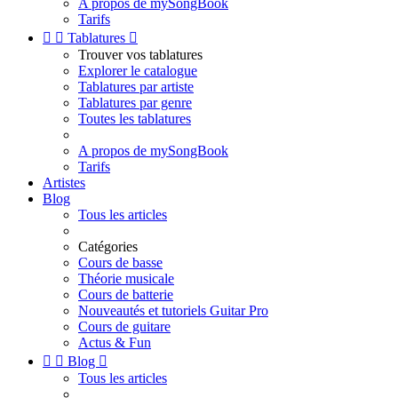
A propos de mySongBook
Tarifs


Tablatures

Trouver vos tablatures
Explorer le catalogue
Tablatures par artiste
Tablatures par genre
Toutes les tablatures
A propos de mySongBook
Tarifs
Artistes
Blog
Tous les articles
Catégories
Cours de basse
Théorie musicale
Cours de batterie
Nouveautés et tutoriels Guitar Pro
Cours de guitare
Actus & Fun


Blog

Tous les articles