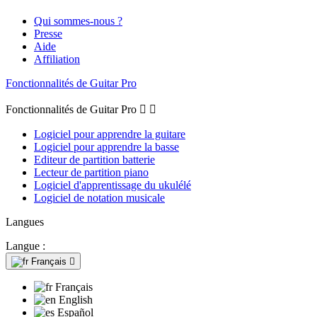
Qui sommes-nous ?
Presse
Aide
Affiliation
Fonctionnalités de Guitar Pro
Fonctionnalités de Guitar Pro


Logiciel pour apprendre la guitare
Logiciel pour apprendre la basse
Editeur de partition batterie
Lecteur de partition piano
Logiciel d'apprentissage du ukulélé
Logiciel de notation musicale
Langues
Langue :
Français

Français
English
Español