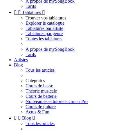
A propos de mySongBook
Tarifs


Tablatures

Trouver vos tablatures
Explorer le catalogue
Tablatures par artiste
Tablatures par genre
Toutes les tablatures
A propos de mySongBook
Tarifs
Artistes
Blog
Tous les articles
Catégories
Cours de basse
Théorie musicale
Cours de batterie
Nouveautés et tutoriels Guitar Pro
Cours de guitare
Actus & Fun


Blog

Tous les articles