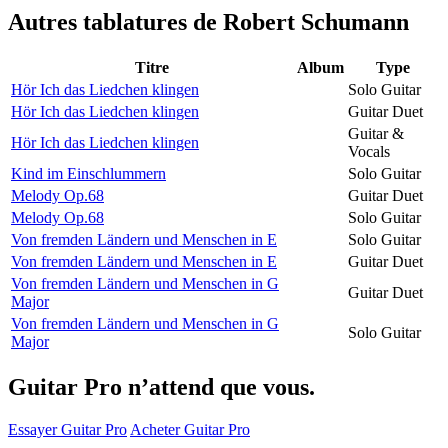
Autres tablatures de
Robert Schumann
Titre
Album
Type
Hör Ich das Liedchen klingen
Solo Guitar
Hör Ich das Liedchen klingen
Guitar Duet
Guitar &
Hör Ich das Liedchen klingen
Vocals
Kind im Einschlummern
Solo Guitar
Melody Op.68
Guitar Duet
Melody Op.68
Solo Guitar
Von fremden Ländern und Menschen in E
Solo Guitar
Von fremden Ländern und Menschen in E
Guitar Duet
Von fremden Ländern und Menschen in G
Guitar Duet
Major
Von fremden Ländern und Menschen in G
Solo Guitar
Major
Guitar Pro n’attend que vous.
Essayer Guitar Pro
Acheter Guitar Pro