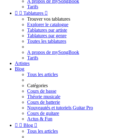
A propos de mySongBook
Tarifs


Tablatures

Trouver vos tablatures
Explorer le catalogue
Tablatures par artiste
Tablatures par genre
Toutes les tablatures
A propos de mySongBook
Tarifs
Artistes
Blog
Tous les articles
Catégories
Cours de basse
Théorie musicale
Cours de batterie
Nouveautés et tutoriels Guitar Pro
Cours de guitare
Actus & Fun


Blog

Tous les articles