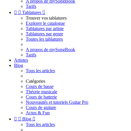
A propos de mySongBook
Tarifs


Tablatures

Trouver vos tablatures
Explorer le catalogue
Tablatures par artiste
Tablatures par genre
Toutes les tablatures
A propos de mySongBook
Tarifs
Artistes
Blog
Tous les articles
Catégories
Cours de basse
Théorie musicale
Cours de batterie
Nouveautés et tutoriels Guitar Pro
Cours de guitare
Actus & Fun


Blog

Tous les articles