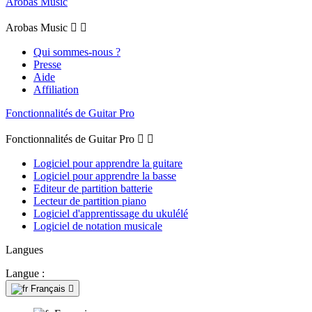
Arobas Music
Arobas Music


Qui sommes-nous ?
Presse
Aide
Affiliation
Fonctionnalités de Guitar Pro
Fonctionnalités de Guitar Pro


Logiciel pour apprendre la guitare
Logiciel pour apprendre la basse
Editeur de partition batterie
Lecteur de partition piano
Logiciel d'apprentissage du ukulélé
Logiciel de notation musicale
Langues
Langue :
Français
