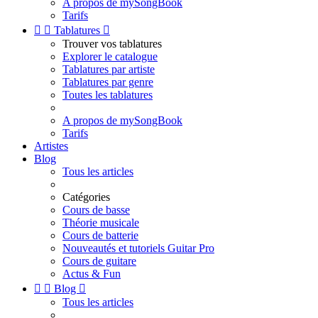
A propos de mySongBook
Tarifs


Tablatures

Trouver vos tablatures
Explorer le catalogue
Tablatures par artiste
Tablatures par genre
Toutes les tablatures
A propos de mySongBook
Tarifs
Artistes
Blog
Tous les articles
Catégories
Cours de basse
Théorie musicale
Cours de batterie
Nouveautés et tutoriels Guitar Pro
Cours de guitare
Actus & Fun


Blog

Tous les articles