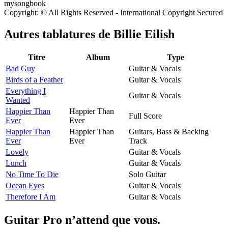
Copyright: © All Rights Reserved - International Copyright Secured
Autres tablatures de
Billie Eilish
Titre
Album
Type
Bad Guy
Guitar & Vocals
Birds of a Feather
Guitar & Vocals
Everything I
Guitar & Vocals
Wanted
Happier Than
Happier Than
Full Score
Ever
Ever
Happier Than
Happier Than
Guitars, Bass & Backing
Ever
Ever
Track
Lovely
Guitar & Vocals
Lunch
Guitar & Vocals
No Time To Die
Solo Guitar
Ocean Eyes
Guitar & Vocals
Therefore I Am
Guitar & Vocals
Guitar Pro n’attend que vous.