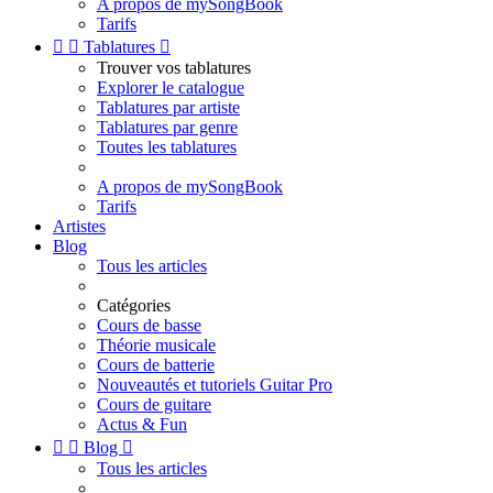
A propos de mySongBook
Tarifs


Tablatures

Trouver vos tablatures
Explorer le catalogue
Tablatures par artiste
Tablatures par genre
Toutes les tablatures
A propos de mySongBook
Tarifs
Artistes
Blog
Tous les articles
Catégories
Cours de basse
Théorie musicale
Cours de batterie
Nouveautés et tutoriels Guitar Pro
Cours de guitare
Actus & Fun


Blog

Tous les articles