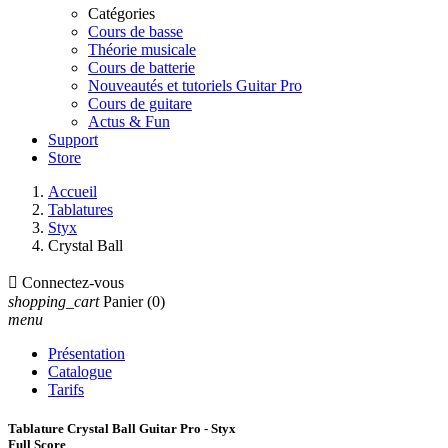
Catégories
Cours de basse
Théorie musicale
Cours de batterie
Nouveautés et tutoriels Guitar Pro
Cours de guitare
Actus & Fun
Support
Store
Accueil
Tablatures
Styx
Crystal Ball

Connectez-vous
shopping_cart
Panier
(0)
menu
Présentation
Catalogue
Tarifs
Tablature Crystal Ball Guitar Pro - Styx
Full Score