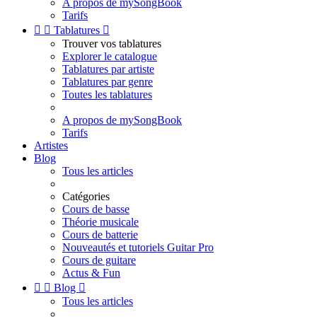
A propos de mySongBook
Tarifs


Tablatures

Trouver vos tablatures
Explorer le catalogue
Tablatures par artiste
Tablatures par genre
Toutes les tablatures
A propos de mySongBook
Tarifs
Artistes
Blog
Tous les articles
Catégories
Cours de basse
Théorie musicale
Cours de batterie
Nouveautés et tutoriels Guitar Pro
Cours de guitare
Actus & Fun


Blog

Tous les articles