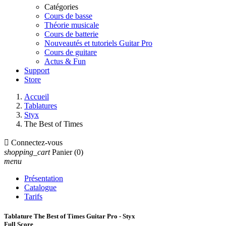
Catégories
Cours de basse
Théorie musicale
Cours de batterie
Nouveautés et tutoriels Guitar Pro
Cours de guitare
Actus & Fun
Support
Store
Accueil
Tablatures
Styx
The Best of Times

Connectez-vous
shopping_cart
Panier
(0)
menu
Présentation
Catalogue
Tarifs
Tablature The Best of Times Guitar Pro - Styx
Full Score