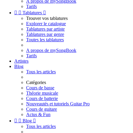
A propos de mySongBook
Tarifs


Tablatures

Trouver vos tablatures
Explorer le catalogue
Tablatures par artiste
Tablatures par genre
Toutes les tablatures
A propos de mySongBook
Tarifs
Artistes
Blog
Tous les articles
Catégories
Cours de basse
Théorie musicale
Cours de batterie
Nouveautés et tutoriels Guitar Pro
Cours de guitare
Actus & Fun


Blog

Tous les articles