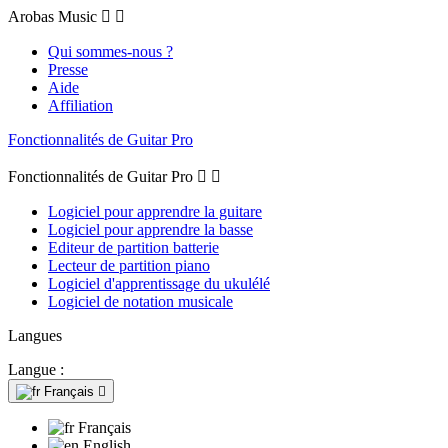
Arobas Music


Qui sommes-nous ?
Presse
Aide
Affiliation
Fonctionnalités de Guitar Pro
Fonctionnalités de Guitar Pro


Logiciel pour apprendre la guitare
Logiciel pour apprendre la basse
Editeur de partition batterie
Lecteur de partition piano
Logiciel d'apprentissage du ukulélé
Logiciel de notation musicale
Langues
Langue :
Français

Français
English