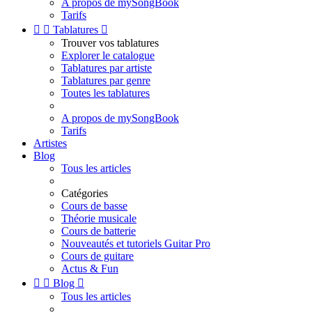
A propos de mySongBook
Tarifs


Tablatures

Trouver vos tablatures
Explorer le catalogue
Tablatures par artiste
Tablatures par genre
Toutes les tablatures
A propos de mySongBook
Tarifs
Artistes
Blog
Tous les articles
Catégories
Cours de basse
Théorie musicale
Cours de batterie
Nouveautés et tutoriels Guitar Pro
Cours de guitare
Actus & Fun


Blog

Tous les articles