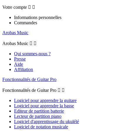
Votre compte


Informations personnelles
Commandes
Arobas Music
Arobas Music


Qui sommes-nous ?
Presse
Aide
Affiliation
Fonctionnalités de Guitar Pro
Fonctionnalités de Guitar Pro


Logiciel pour apprendre la guitare
Logiciel pour apprendre la basse
Editeur de partition batterie
Lecteur de partition piano
Logiciel d'apprentissage du ukulélé
Logiciel de notation musicale