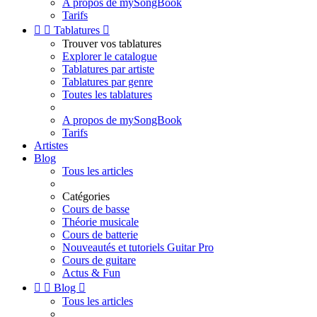
A propos de mySongBook
Tarifs


Tablatures

Trouver vos tablatures
Explorer le catalogue
Tablatures par artiste
Tablatures par genre
Toutes les tablatures
A propos de mySongBook
Tarifs
Artistes
Blog
Tous les articles
Catégories
Cours de basse
Théorie musicale
Cours de batterie
Nouveautés et tutoriels Guitar Pro
Cours de guitare
Actus & Fun


Blog

Tous les articles