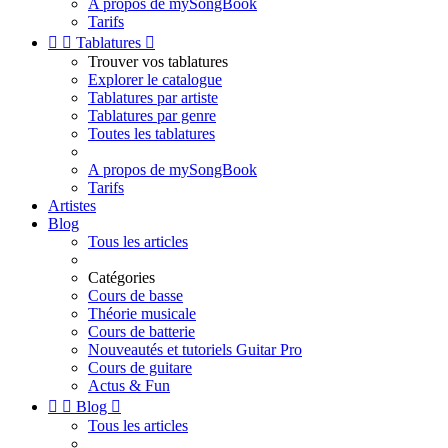
A propos de mySongBook
Tarifs


Tablatures

Trouver vos tablatures
Explorer le catalogue
Tablatures par artiste
Tablatures par genre
Toutes les tablatures
A propos de mySongBook
Tarifs
Artistes
Blog
Tous les articles
Catégories
Cours de basse
Théorie musicale
Cours de batterie
Nouveautés et tutoriels Guitar Pro
Cours de guitare
Actus & Fun


Blog

Tous les articles