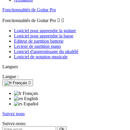
Fonctionnalités de Guitar Pro
Fonctionnalités de Guitar Pro


Logiciel pour apprendre la guitare
Logiciel pour apprendre la basse
Editeur de partition batterie
Lecteur de partition piano
Logiciel d'apprentissage du ukulélé
Logiciel de notation musicale
Langues
Langue :
Français

Français
English
Español
Suivez nous
Suivez-nous: