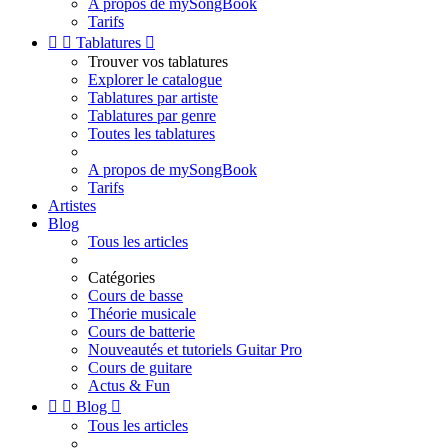
A propos de mySongBook
Tarifs


Tablatures

Trouver vos tablatures
Explorer le catalogue
Tablatures par artiste
Tablatures par genre
Toutes les tablatures
A propos de mySongBook
Tarifs
Artistes
Blog
Tous les articles
Catégories
Cours de basse
Théorie musicale
Cours de batterie
Nouveautés et tutoriels Guitar Pro
Cours de guitare
Actus & Fun


Blog

Tous les articles