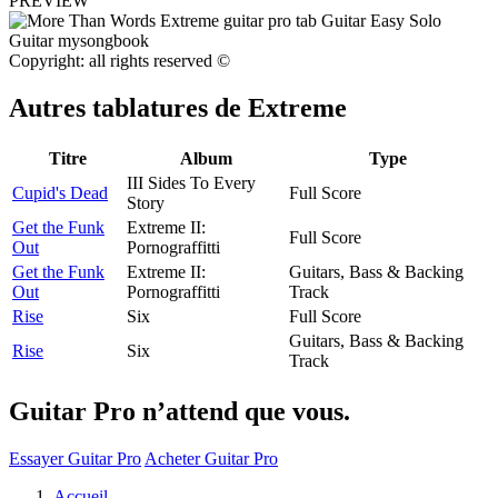
PREVIEW
Copyright: all rights reserved ©
Autres tablatures de
Extreme
Titre
Album
Type
III Sides To Every
Cupid's Dead
Full Score
Story
Get the Funk
Extreme II:
Full Score
Out
Pornograffitti
Get the Funk
Extreme II:
Guitars, Bass & Backing
Out
Pornograffitti
Track
Rise
Six
Full Score
Guitars, Bass & Backing
Rise
Six
Track
Guitar Pro n’attend que vous.
Essayer Guitar Pro
Acheter Guitar Pro
Accueil