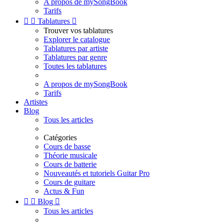
A propos de mySongBook
Tarifs


Tablatures

Trouver vos tablatures
Explorer le catalogue
Tablatures par artiste
Tablatures par genre
Toutes les tablatures
A propos de mySongBook
Tarifs
Artistes
Blog
Tous les articles
Catégories
Cours de basse
Théorie musicale
Cours de batterie
Nouveautés et tutoriels Guitar Pro
Cours de guitare
Actus & Fun


Blog

Tous les articles