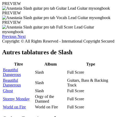
PREVIEW
PREVIEW
PREVIEW
Previous
Next
Copyright: © All Rights Reserved - International Copyright Secured
Autres tablatures de
Slash
Titre
Album
Type
Beautiful
Slash
Full Score
Dangerous
Beautiful
Guitars, Bass & Backing
Slash
Dangerous
Track
Ghost
Slash
Full Score
Orgy of the
Stormy Monday
Full Score
Damned
World on Fire
World on Fire
Full Score