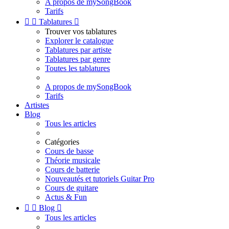
A propos de mySongBook
Tarifs


Tablatures

Trouver vos tablatures
Explorer le catalogue
Tablatures par artiste
Tablatures par genre
Toutes les tablatures
A propos de mySongBook
Tarifs
Artistes
Blog
Tous les articles
Catégories
Cours de basse
Théorie musicale
Cours de batterie
Nouveautés et tutoriels Guitar Pro
Cours de guitare
Actus & Fun


Blog

Tous les articles