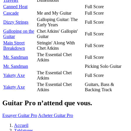
Traveler
Dimensions
Canned Heat
Full Score
Cascade
Me and My Guitar
Full Score
Galloping Guitar: The
Dizzy Strings
Full Score
Early Years
Galloping on the
Chet Atkins' Gallopin'
Full Score
Guitar
Guitar
Main Street
Stringin' Along With
Full Score
Breakdown
Chet Atkins
The Essential Chet
Mr. Sandman
Full Score
Atkins
Mr. Sandman
Picking Solo Guitar
The Essential Chet
Yakety Axe
Full Score
Atkins
The Essential Chet
Guitars, Bass &
Yakety Axe
Atkins
Backing Track
Guitar Pro n’attend que vous.
Essayer Guitar Pro
Acheter Guitar Pro
Accueil
Tablatures