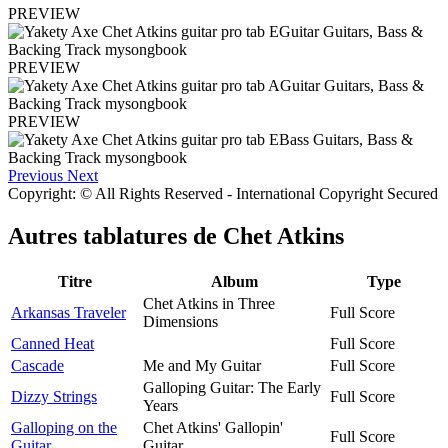
PREVIEW
PREVIEW
PREVIEW
Previous
Next
Copyright: © All Rights Reserved - International Copyright Secured
Autres tablatures de
Chet Atkins
Titre
Album
Type
Chet Atkins in Three
Arkansas Traveler
Full Score
Dimensions
Canned Heat
Full Score
Cascade
Me and My Guitar
Full Score
Galloping Guitar: The Early
Dizzy Strings
Full Score
Years
Galloping on the
Chet Atkins' Gallopin'
Full Score
Guitar
Guitar