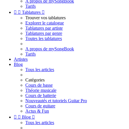
A propos de mySongBook
Tarifs


Tablatures

Trouver vos tablatures
Explorer le catalogue
Tablatures par artiste
Tablatures par genre
Toutes les tablatures
A propos de mySongBook
Tarifs
Artistes
Blog
Tous les articles
Catégories
Cours de basse
Théorie musicale
Cours de batterie
Nouveautés et tutoriels Guitar Pro
Cours de guitare
Actus & Fun


Blog

Tous les articles