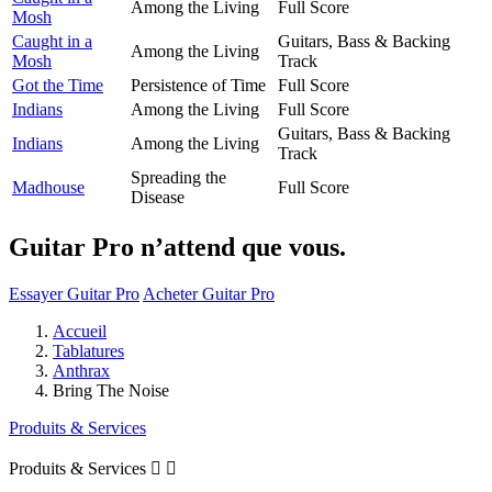
Among the Living
Full Score
Mosh
Caught in a
Guitars, Bass & Backing
Among the Living
Mosh
Track
Got the Time
Persistence of Time
Full Score
Indians
Among the Living
Full Score
Guitars, Bass & Backing
Indians
Among the Living
Track
Spreading the
Madhouse
Full Score
Disease
Guitar Pro n’attend que vous.
Essayer Guitar Pro
Acheter Guitar Pro
Accueil
Tablatures
Anthrax
Bring The Noise
Produits & Services
Produits & Services

