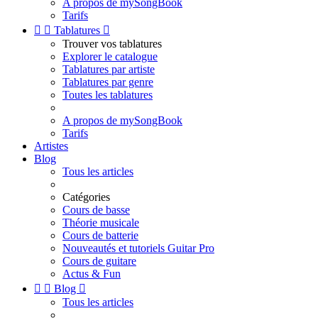
A propos de mySongBook
Tarifs


Tablatures

Trouver vos tablatures
Explorer le catalogue
Tablatures par artiste
Tablatures par genre
Toutes les tablatures
A propos de mySongBook
Tarifs
Artistes
Blog
Tous les articles
Catégories
Cours de basse
Théorie musicale
Cours de batterie
Nouveautés et tutoriels Guitar Pro
Cours de guitare
Actus & Fun


Blog

Tous les articles