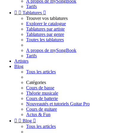
A propos de mySongBook
Tarifs


Tablatures

Trouver vos tablatures
Explorer le catalogue
Tablatures par artiste
Tablatures par genre
Toutes les tablatures
A propos de mySongBook
Tarifs
Artistes
Blog
Tous les articles
Catégories
Cours de basse
Théorie musicale
Cours de batterie
Nouveautés et tutoriels Guitar Pro
Cours de guitare
Actus & Fun


Blog

Tous les articles