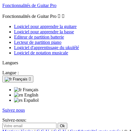
Fonctionnalités de Guitar Pro
Fonctionnalités de Guitar Pro


Logiciel pour apprendre la guitare
Logiciel pour apprendre la basse
Editeur de partition batterie
Lecteur de partition piano
Logiciel d'apprentissage du ukulélé
Logiciel de notation musicale
Langues
Langue :
Français

Français
English
Español
Suivez nous
Suivez-nous: