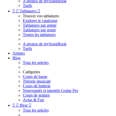
A propos de mySongBook
Tarifs


Tablatures

Trouver vos tablatures
Explorer le catalogue
Tablatures par artiste
Tablatures par genre
Toutes les tablatures
A propos de mySongBook
Tarifs
Artistes
Blog
Tous les articles
Catégories
Cours de basse
Théorie musicale
Cours de batterie
Nouveautés et tutoriels Guitar Pro
Cours de guitare
Actus & Fun


Blog

Tous les articles