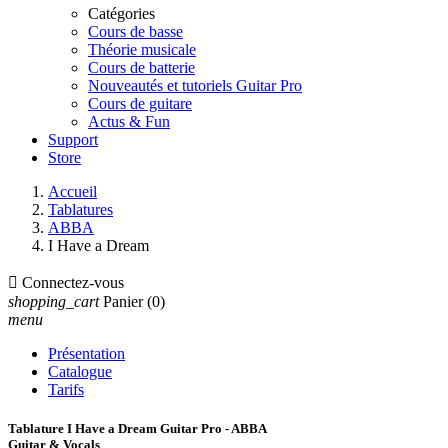
Catégories
Cours de basse
Théorie musicale
Cours de batterie
Nouveautés et tutoriels Guitar Pro
Cours de guitare
Actus & Fun
Support
Store
Accueil
Tablatures
ABBA
I Have a Dream

Connectez-vous
shopping_cart
Panier
(0)
menu
Présentation
Catalogue
Tarifs
Tablature I Have a Dream Guitar Pro - ABBA
Guitar & Vocals