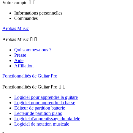
Votre compte


Informations personnelles
Commandes
Arobas Music
Arobas Music


Qui sommes-nous ?
Presse
Aide
Affiliation
Fonctionnalités de Guitar Pro
Fonctionnalités de Guitar Pro


Logiciel pour apprendre la guitare
Logiciel pour apprendre la basse
Editeur de partition batterie
Lecteur de partition piano
Logiciel d'apprentissage du ukulélé
Logiciel de notation musicale