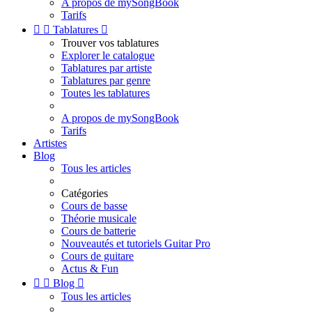
A propos de mySongBook
Tarifs


Tablatures

Trouver vos tablatures
Explorer le catalogue
Tablatures par artiste
Tablatures par genre
Toutes les tablatures
A propos de mySongBook
Tarifs
Artistes
Blog
Tous les articles
Catégories
Cours de basse
Théorie musicale
Cours de batterie
Nouveautés et tutoriels Guitar Pro
Cours de guitare
Actus & Fun


Blog

Tous les articles