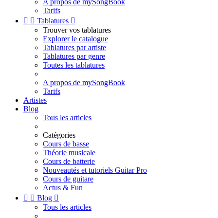
A propos de mySongBook
Tarifs


Tablatures

Trouver vos tablatures
Explorer le catalogue
Tablatures par artiste
Tablatures par genre
Toutes les tablatures
A propos de mySongBook
Tarifs
Artistes
Blog
Tous les articles
Catégories
Cours de basse
Théorie musicale
Cours de batterie
Nouveautés et tutoriels Guitar Pro
Cours de guitare
Actus & Fun


Blog

Tous les articles