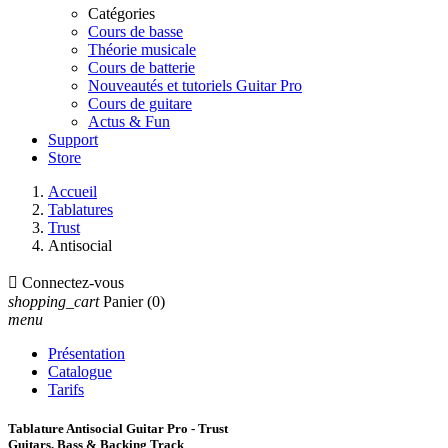
Catégories
Cours de basse
Théorie musicale
Cours de batterie
Nouveautés et tutoriels Guitar Pro
Cours de guitare
Actus & Fun
Support
Store
Accueil
Tablatures
Trust
Antisocial

Connectez-vous
shopping_cart
Panier
(0)
menu
Présentation
Catalogue
Tarifs
Tablature Antisocial Guitar Pro - Trust
Guitars, Bass & Backing Track