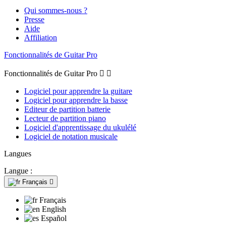
Qui sommes-nous ?
Presse
Aide
Affiliation
Fonctionnalités de Guitar Pro
Fonctionnalités de Guitar Pro


Logiciel pour apprendre la guitare
Logiciel pour apprendre la basse
Editeur de partition batterie
Lecteur de partition piano
Logiciel d'apprentissage du ukulélé
Logiciel de notation musicale
Langues
Langue :
Français

Français
English
Español