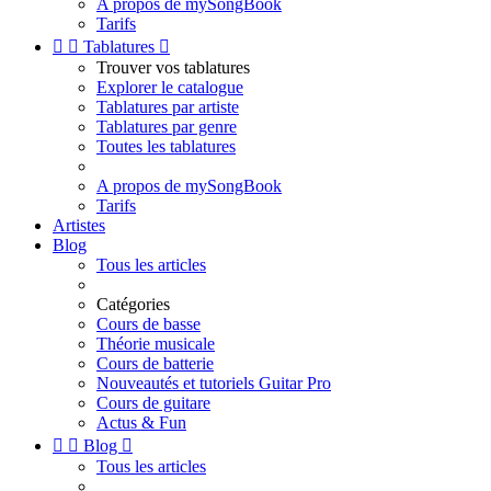
A propos de mySongBook
Tarifs


Tablatures

Trouver vos tablatures
Explorer le catalogue
Tablatures par artiste
Tablatures par genre
Toutes les tablatures
A propos de mySongBook
Tarifs
Artistes
Blog
Tous les articles
Catégories
Cours de basse
Théorie musicale
Cours de batterie
Nouveautés et tutoriels Guitar Pro
Cours de guitare
Actus & Fun


Blog

Tous les articles