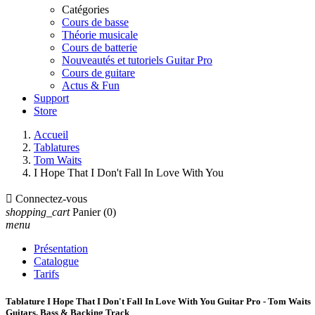
Catégories
Cours de basse
Théorie musicale
Cours de batterie
Nouveautés et tutoriels Guitar Pro
Cours de guitare
Actus & Fun
Support
Store
Accueil
Tablatures
Tom Waits
I Hope That I Don't Fall In Love With You

Connectez-vous
shopping_cart
Panier
(0)
menu
Présentation
Catalogue
Tarifs
Tablature I Hope That I Don't Fall In Love With You Guitar Pro - Tom Waits
Guitars, Bass & Backing Track