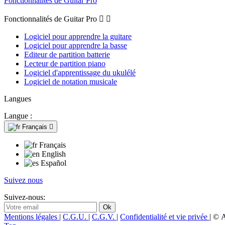
Fonctionnalités de Guitar Pro
Fonctionnalités de Guitar Pro


Logiciel pour apprendre la guitare
Logiciel pour apprendre la basse
Editeur de partition batterie
Lecteur de partition piano
Logiciel d'apprentissage du ukulélé
Logiciel de notation musicale
Langues
Langue :
Français

Français
English
Español
Suivez nous
Suivez-nous:
Mentions légales
|
C.G.U.
|
C.G.V.
|
Confidentialité et vie privée
| © 