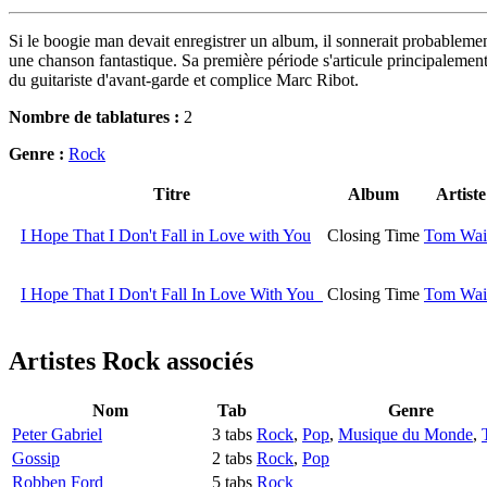
Si le boogie man devait enregistrer un album, il sonnerait probablemen
une chanson fantastique. Sa première période s'articule principalement
du guitariste d'avant-garde et complice Marc Ribot.
Nombre de tablatures :
2
Genre :
Rock
Titre
Album
Artiste
I Hope That I Don't Fall in Love with You
Closing Time
Tom Wai
I Hope That I Don't Fall In Love With You
Closing Time
Tom Wai
Artistes Rock
associés
Nom
Tab
Genre
Peter Gabriel
3 tabs
Rock
,
Pop
,
Musique du Monde
,
Gossip
2 tabs
Rock
,
Pop
Robben Ford
5 tabs
Rock