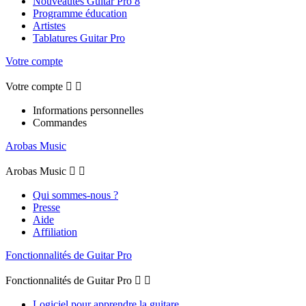
Nouveautés Guitar Pro 8
Programme éducation
Artistes
Tablatures Guitar Pro
Votre compte
Votre compte


Informations personnelles
Commandes
Arobas Music
Arobas Music


Qui sommes-nous ?
Presse
Aide
Affiliation
Fonctionnalités de Guitar Pro
Fonctionnalités de Guitar Pro


Logiciel pour apprendre la guitare