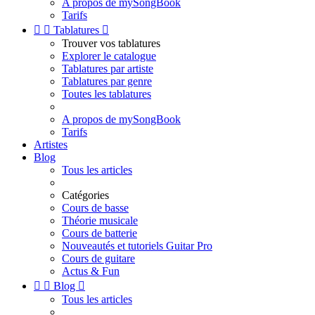
A propos de mySongBook
Tarifs


Tablatures

Trouver vos tablatures
Explorer le catalogue
Tablatures par artiste
Tablatures par genre
Toutes les tablatures
A propos de mySongBook
Tarifs
Artistes
Blog
Tous les articles
Catégories
Cours de basse
Théorie musicale
Cours de batterie
Nouveautés et tutoriels Guitar Pro
Cours de guitare
Actus & Fun


Blog

Tous les articles