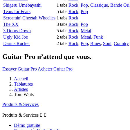
Shigeru Umebayashi
1 tabs
Rock
,
Pop
,
Classique
,
Bande Ori
Tears for Fears
5 tabs
Rock
,
Pop
Screamin' Cheetah Wheelies
1 tabs
Rock
The XX
3 tabs
Rock
,
Pop
3 Doors Down
5 tabs
Rock
,
Metal
Ugly Kid Joe
2 tabs
Rock
,
Metal
,
Funk
Darius Rucker
2 tabs
Rock
,
Pop
,
Blues
,
Soul
,
Country
Guitar Pro n’attend que vous.
Essayer Guitar Pro
Acheter Guitar Pro
Accueil
Tablatures
Artistes
Tom Waits
Produits & Services
Produits & Services


Démo gratuite