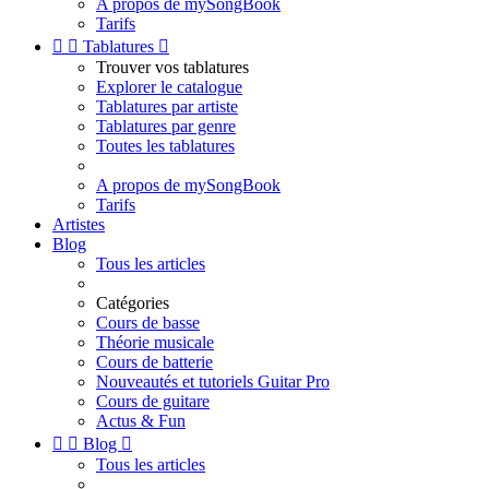
A propos de mySongBook
Tarifs


Tablatures

Trouver vos tablatures
Explorer le catalogue
Tablatures par artiste
Tablatures par genre
Toutes les tablatures
A propos de mySongBook
Tarifs
Artistes
Blog
Tous les articles
Catégories
Cours de basse
Théorie musicale
Cours de batterie
Nouveautés et tutoriels Guitar Pro
Cours de guitare
Actus & Fun


Blog

Tous les articles