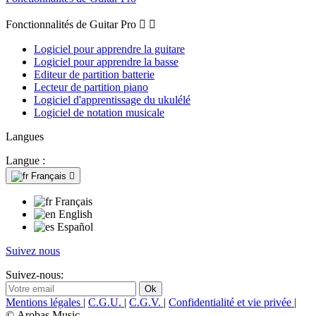
Fonctionnalités de Guitar Pro


Logiciel pour apprendre la guitare
Logiciel pour apprendre la basse
Editeur de partition batterie
Lecteur de partition piano
Logiciel d'apprentissage du ukulélé
Logiciel de notation musicale
Langues
Langue :
Français

Français
English
Español
Suivez nous
Suivez-nous:
Mentions légales
|
C.G.U.
|
C.G.V.
|
Confidentialité et vie privée
|
© Arobas Music