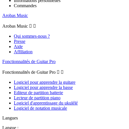
Informations personnelles
Commandes
Arobas Music
Arobas Music


Qui sommes-nous ?
Presse
Aide
Affiliation
Fonctionnalités de Guitar Pro
Fonctionnalités de Guitar Pro


Logiciel pour apprendre la guitare
Logiciel pour apprendre la basse
Editeur de partition batterie
Lecteur de partition piano
Logiciel d'apprentissage du ukulélé
Logiciel de notation musicale
Langues
Langue :