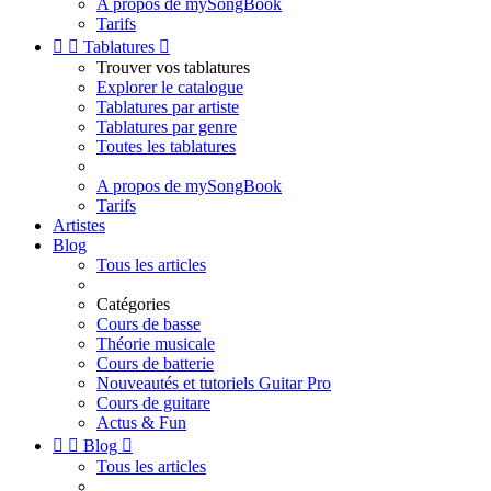
A propos de mySongBook
Tarifs


Tablatures

Trouver vos tablatures
Explorer le catalogue
Tablatures par artiste
Tablatures par genre
Toutes les tablatures
A propos de mySongBook
Tarifs
Artistes
Blog
Tous les articles
Catégories
Cours de basse
Théorie musicale
Cours de batterie
Nouveautés et tutoriels Guitar Pro
Cours de guitare
Actus & Fun


Blog

Tous les articles