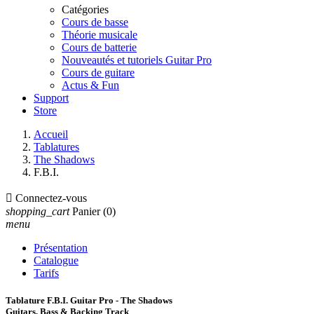
Catégories
Cours de basse
Théorie musicale
Cours de batterie
Nouveautés et tutoriels Guitar Pro
Cours de guitare
Actus & Fun
Support
Store
Accueil
Tablatures
The Shadows
F.B.I.

Connectez-vous
shopping_cart
Panier
(0)
menu
Présentation
Catalogue
Tarifs
Tablature F.B.I. Guitar Pro - The Shadows
Guitars, Bass & Backing Track