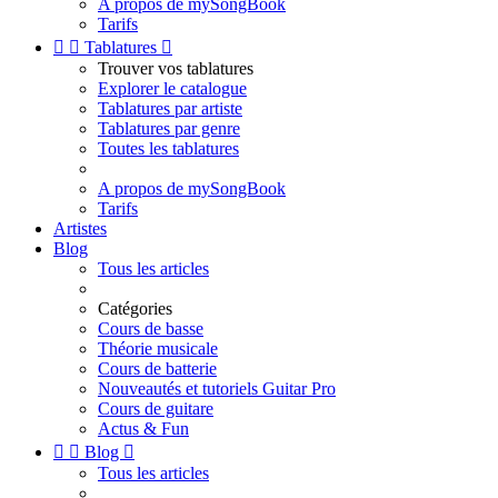
A propos de mySongBook
Tarifs


Tablatures

Trouver vos tablatures
Explorer le catalogue
Tablatures par artiste
Tablatures par genre
Toutes les tablatures
A propos de mySongBook
Tarifs
Artistes
Blog
Tous les articles
Catégories
Cours de basse
Théorie musicale
Cours de batterie
Nouveautés et tutoriels Guitar Pro
Cours de guitare
Actus & Fun


Blog

Tous les articles