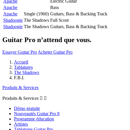
Apache
Electric Guitar
Apache
Bass
Apache
Single (1960)
Guitars, Bass & Backing Track
Shadoogie
The Shadows
Full Score
Shadoogie
The Shadows
Guitars, Bass & Backing Track
Guitar Pro n’attend que vous.
Essayer Guitar Pro
Acheter Guitar Pro
Accueil
Tablatures
The Shadows
F.B.I.
Produits & Services
Produits & Services


Démo gratuite
Nouveautés Guitar Pro 8
Programme éducation
Artistes
Tablatures Guitar Pro