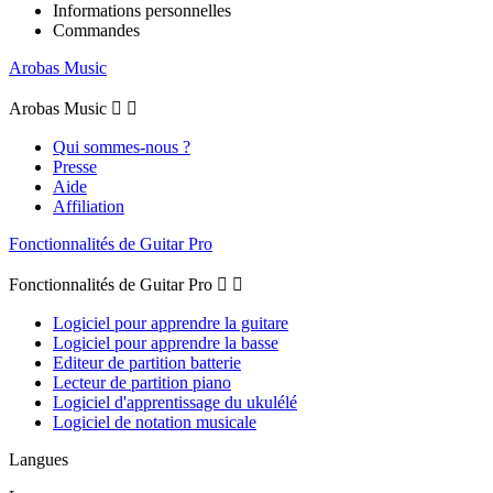
Informations personnelles
Commandes
Arobas Music
Arobas Music


Qui sommes-nous ?
Presse
Aide
Affiliation
Fonctionnalités de Guitar Pro
Fonctionnalités de Guitar Pro


Logiciel pour apprendre la guitare
Logiciel pour apprendre la basse
Editeur de partition batterie
Lecteur de partition piano
Logiciel d'apprentissage du ukulélé
Logiciel de notation musicale
Langues