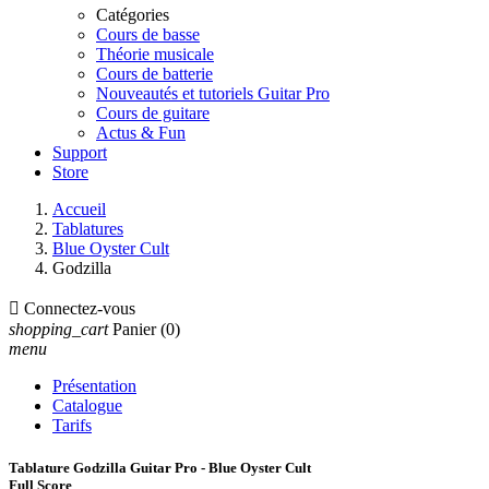
Catégories
Cours de basse
Théorie musicale
Cours de batterie
Nouveautés et tutoriels Guitar Pro
Cours de guitare
Actus & Fun
Support
Store
Accueil
Tablatures
Blue Oyster Cult
Godzilla

Connectez-vous
shopping_cart
Panier
(0)
menu
Présentation
Catalogue
Tarifs
Tablature Godzilla Guitar Pro - Blue Oyster Cult
Full Score