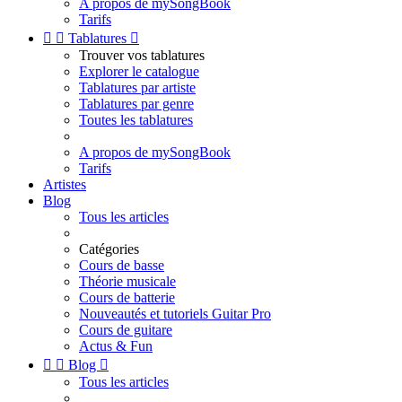
A propos de mySongBook
Tarifs


Tablatures

Trouver vos tablatures
Explorer le catalogue
Tablatures par artiste
Tablatures par genre
Toutes les tablatures
A propos de mySongBook
Tarifs
Artistes
Blog
Tous les articles
Catégories
Cours de basse
Théorie musicale
Cours de batterie
Nouveautés et tutoriels Guitar Pro
Cours de guitare
Actus & Fun


Blog

Tous les articles