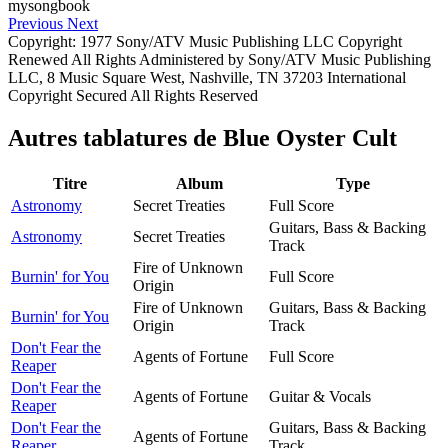
Previous
Next
Copyright: 1977 Sony/ATV Music Publishing LLC Copyright
Renewed All Rights Administered by Sony/ATV Music Publishing
LLC, 8 Music Square West, Nashville, TN 37203 International
Copyright Secured All Rights Reserved
Autres tablatures de
Blue Oyster Cult
Titre
Album
Type
Astronomy
Secret Treaties
Full Score
Guitars, Bass & Backing
Astronomy
Secret Treaties
Track
Fire of Unknown
Burnin' for You
Full Score
Origin
Fire of Unknown
Guitars, Bass & Backing
Burnin' for You
Origin
Track
Don't Fear the
Agents of Fortune
Full Score
Reaper
Don't Fear the
Agents of Fortune
Guitar & Vocals
Reaper
Don't Fear the
Guitars, Bass & Backing
Agents of Fortune
Reaper
Track