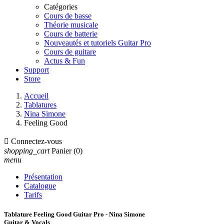
Catégories
Cours de basse
Théorie musicale
Cours de batterie
Nouveautés et tutoriels Guitar Pro
Cours de guitare
Actus & Fun
Support
Store
Accueil
Tablatures
Nina Simone
Feeling Good

Connectez-vous
shopping_cart
Panier
(0)
menu
Présentation
Catalogue
Tarifs
Tablature Feeling Good Guitar Pro - Nina Simone
Guitar & Vocals