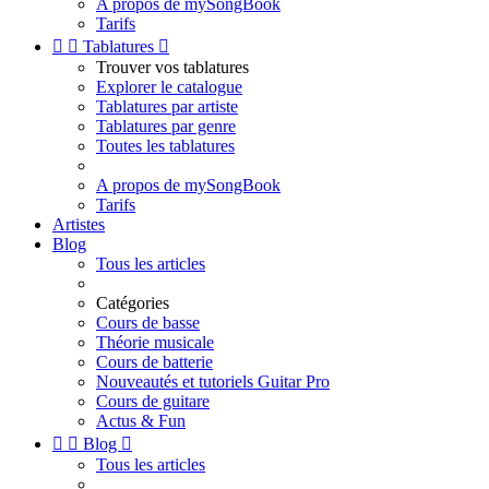
A propos de mySongBook
Tarifs


Tablatures

Trouver vos tablatures
Explorer le catalogue
Tablatures par artiste
Tablatures par genre
Toutes les tablatures
A propos de mySongBook
Tarifs
Artistes
Blog
Tous les articles
Catégories
Cours de basse
Théorie musicale
Cours de batterie
Nouveautés et tutoriels Guitar Pro
Cours de guitare
Actus & Fun


Blog

Tous les articles