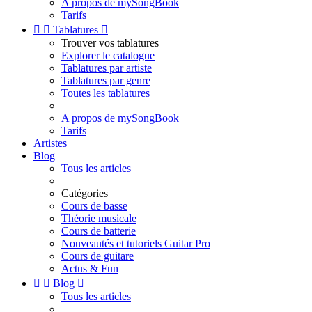
A propos de mySongBook
Tarifs


Tablatures

Trouver vos tablatures
Explorer le catalogue
Tablatures par artiste
Tablatures par genre
Toutes les tablatures
A propos de mySongBook
Tarifs
Artistes
Blog
Tous les articles
Catégories
Cours de basse
Théorie musicale
Cours de batterie
Nouveautés et tutoriels Guitar Pro
Cours de guitare
Actus & Fun


Blog

Tous les articles