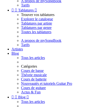
A propos de mySongBook
Tarifs


Tablatures

Trouver vos tablatures
Explorer le catalogue
Tablatures par artiste
Tablatures par genre
Toutes les tablatures
A propos de mySongBook
Tarifs
Artistes
Blog
Tous les articles
Catégories
Cours de basse
Théorie musicale
Cours de batterie
Nouveautés et tutoriels Guitar Pro
Cours de guitare
Actus & Fun


Blog

Tous les articles