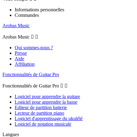
Informations personnelles
Commandes
Arobas Music
Arobas Music


Qui sommes-nous ?
Presse
Aide
Affiliation
Fonctionnalités de Guitar Pro
Fonctionnalités de Guitar Pro


Logiciel pour apprendre la guitare
Logiciel pour apprendre la basse
Editeur de partition batterie
Lecteur de partition piano
Logiciel d'apprentissage du ukulélé
Logiciel de notation musicale
Langues