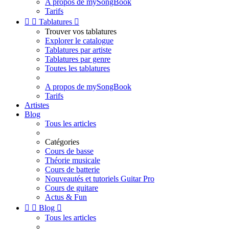
A propos de mySongBook
Tarifs


Tablatures

Trouver vos tablatures
Explorer le catalogue
Tablatures par artiste
Tablatures par genre
Toutes les tablatures
A propos de mySongBook
Tarifs
Artistes
Blog
Tous les articles
Catégories
Cours de basse
Théorie musicale
Cours de batterie
Nouveautés et tutoriels Guitar Pro
Cours de guitare
Actus & Fun


Blog

Tous les articles