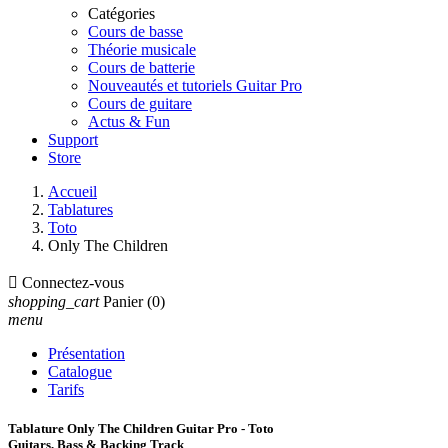
Catégories
Cours de basse
Théorie musicale
Cours de batterie
Nouveautés et tutoriels Guitar Pro
Cours de guitare
Actus & Fun
Support
Store
Accueil
Tablatures
Toto
Only The Children

Connectez-vous
shopping_cart
Panier
(0)
menu
Présentation
Catalogue
Tarifs
Tablature Only The Children Guitar Pro - Toto
Guitars, Bass & Backing Track