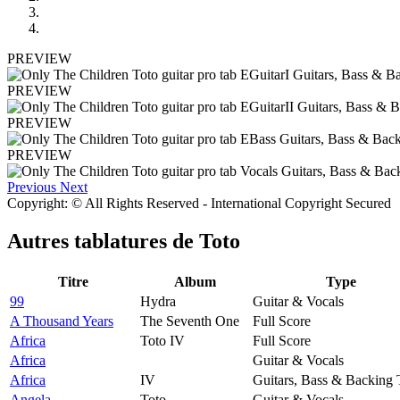
PREVIEW
PREVIEW
PREVIEW
PREVIEW
Previous
Next
Copyright: © All Rights Reserved - International Copyright Secured
Autres tablatures de
Toto
Titre
Album
Type
99
Hydra
Guitar & Vocals
A Thousand Years
The Seventh One
Full Score
Africa
Toto IV
Full Score
Africa
Guitar & Vocals
Africa
IV
Guitars, Bass & Backing 
Angela
Toto
Guitar & Vocals