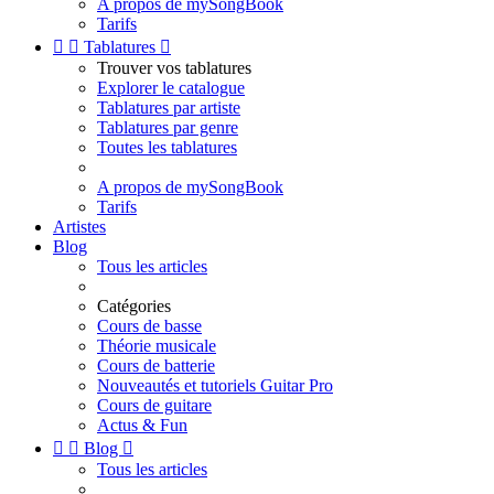
A propos de mySongBook
Tarifs


Tablatures

Trouver vos tablatures
Explorer le catalogue
Tablatures par artiste
Tablatures par genre
Toutes les tablatures
A propos de mySongBook
Tarifs
Artistes
Blog
Tous les articles
Catégories
Cours de basse
Théorie musicale
Cours de batterie
Nouveautés et tutoriels Guitar Pro
Cours de guitare
Actus & Fun


Blog

Tous les articles