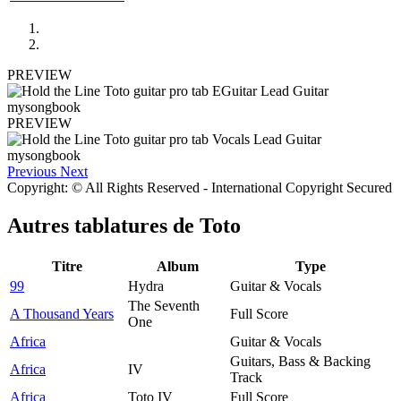
PREVIEW
PREVIEW
Previous
Next
Copyright: © All Rights Reserved - International Copyright Secured
Autres tablatures de
Toto
Titre
Album
Type
99
Hydra
Guitar & Vocals
The Seventh
A Thousand Years
Full Score
One
Africa
Guitar & Vocals
Guitars, Bass & Backing
Africa
IV
Track
Africa
Toto IV
Full Score