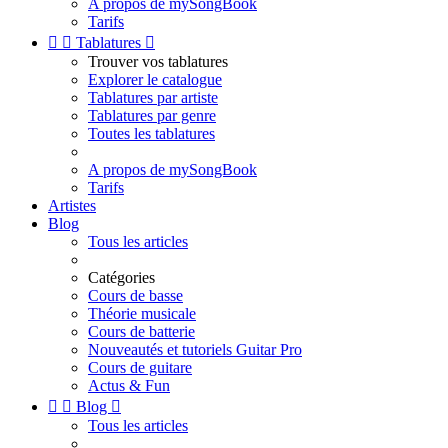
A propos de mySongBook
Tarifs


Tablatures

Trouver vos tablatures
Explorer le catalogue
Tablatures par artiste
Tablatures par genre
Toutes les tablatures
A propos de mySongBook
Tarifs
Artistes
Blog
Tous les articles
Catégories
Cours de basse
Théorie musicale
Cours de batterie
Nouveautés et tutoriels Guitar Pro
Cours de guitare
Actus & Fun


Blog

Tous les articles