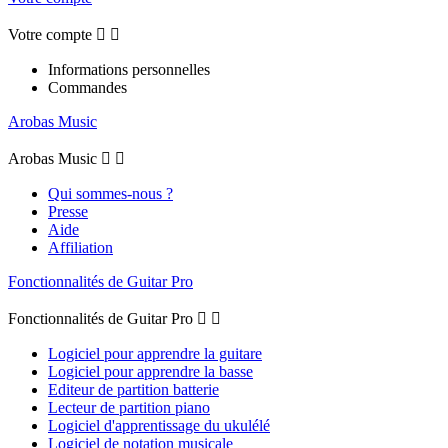
Votre compte


Informations personnelles
Commandes
Arobas Music
Arobas Music


Qui sommes-nous ?
Presse
Aide
Affiliation
Fonctionnalités de Guitar Pro
Fonctionnalités de Guitar Pro


Logiciel pour apprendre la guitare
Logiciel pour apprendre la basse
Editeur de partition batterie
Lecteur de partition piano
Logiciel d'apprentissage du ukulélé
Logiciel de notation musicale