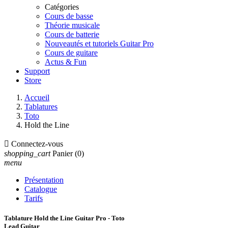
Catégories
Cours de basse
Théorie musicale
Cours de batterie
Nouveautés et tutoriels Guitar Pro
Cours de guitare
Actus & Fun
Support
Store
Accueil
Tablatures
Toto
Hold the Line

Connectez-vous
shopping_cart
Panier
(0)
menu
Présentation
Catalogue
Tarifs
Tablature Hold the Line Guitar Pro - Toto
Lead Guitar