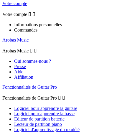
Votre compte
Votre compte


Informations personnelles
Commandes
Arobas Music
Arobas Music


Qui sommes-nous ?
Presse
Aide
Affiliation
Fonctionnalités de Guitar Pro
Fonctionnalités de Guitar Pro


Logiciel pour apprendre la guitare
Logiciel pour apprendre la basse
Editeur de partition batterie
Lecteur de partition piano
Logiciel d'apprentissage du ukulélé