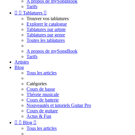
A propos de mySongBook
Tarifs


Tablatures

Trouver vos tablatures
Explorer le catalogue
Tablatures par artiste
Tablatures par genre
Toutes les tablatures
A propos de mySongBook
Tarifs
Artistes
Blog
Tous les articles
Catégories
Cours de basse
Théorie musicale
Cours de batterie
Nouveautés et tutoriels Guitar Pro
Cours de guitare
Actus & Fun


Blog

Tous les articles