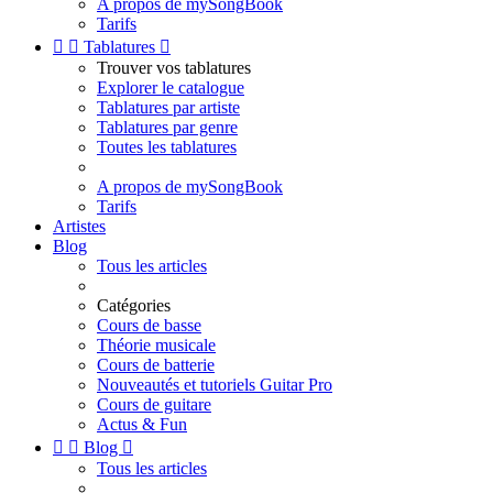
A propos de mySongBook
Tarifs


Tablatures

Trouver vos tablatures
Explorer le catalogue
Tablatures par artiste
Tablatures par genre
Toutes les tablatures
A propos de mySongBook
Tarifs
Artistes
Blog
Tous les articles
Catégories
Cours de basse
Théorie musicale
Cours de batterie
Nouveautés et tutoriels Guitar Pro
Cours de guitare
Actus & Fun


Blog

Tous les articles