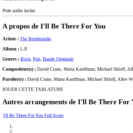
Piste audio inclue
A propos de
I'll Be There For You
Artiste :
The Rembrandts
Album :
L.P.
Genres :
Rock
,
Pop
,
Bande Originale
Compositeur(s) :
David Crane, Marta Kauffman, Michael Skloff, All
Parolier(s) :
David Crane, Marta Kauffman, Michael Skloff, Allee Wi
JOUER CETTE TABLATURE
Autres arrangements de
I'll Be There For
I'll Be There For You Full Score