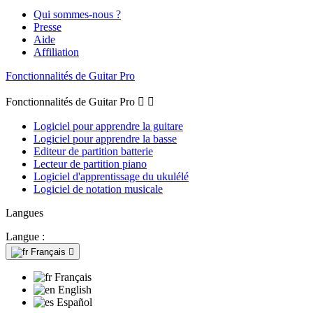
Qui sommes-nous ?
Presse
Aide
Affiliation
Fonctionnalités de Guitar Pro
Fonctionnalités de Guitar Pro


Logiciel pour apprendre la guitare
Logiciel pour apprendre la basse
Editeur de partition batterie
Lecteur de partition piano
Logiciel d'apprentissage du ukulélé
Logiciel de notation musicale
Langues
Langue :
Français

Français
English
Español