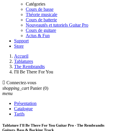
Catégories
Cours de basse
Théorie musicale
Cours de batterie
Nouveautés et tutoriels Guitar Pro
Cours de guitare
Actus & Fun
Support
Store
Accueil
Tablatures
The Rembrandts
I'll Be There For You

Connectez-vous
shopping_cart
Panier
(0)
menu
Présentation
Catalogue
Tarifs
Tablature I'll Be There For You Guitar Pro - The Rembrandts
Guitars, Bass & Backing Track