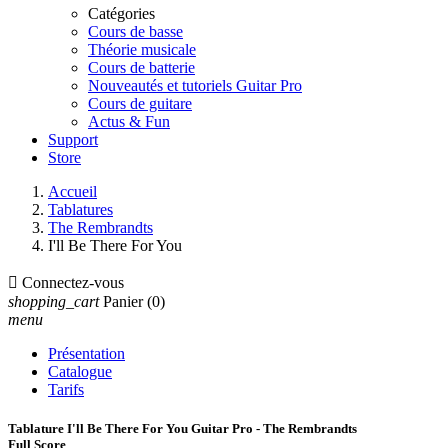
Catégories
Cours de basse
Théorie musicale
Cours de batterie
Nouveautés et tutoriels Guitar Pro
Cours de guitare
Actus & Fun
Support
Store
Accueil
Tablatures
The Rembrandts
I'll Be There For You

Connectez-vous
shopping_cart
Panier
(0)
menu
Présentation
Catalogue
Tarifs
Tablature I'll Be There For You Guitar Pro - The Rembrandts
Full Score