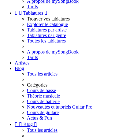
A propos de mySongBook
Tarifs


Tablatures

Trouver vos tablatures
Explorer le catalogue
Tablatures par artiste
Tablatures par genre
Toutes les tablatures
A propos de mySongBook
Tarifs
Artistes
Blog
Tous les articles
Catégories
Cours de basse
Théorie musicale
Cours de batterie
Nouveautés et tutoriels Guitar Pro
Cours de guitare
Actus & Fun


Blog

Tous les articles