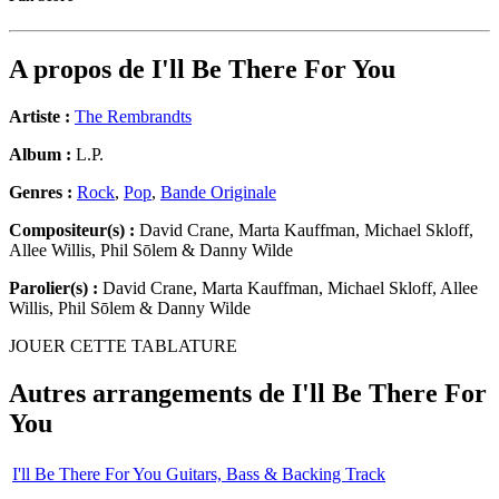
A propos de
I'll Be There For You
Artiste :
The Rembrandts
Album :
L.P.
Genres :
Rock
,
Pop
,
Bande Originale
Compositeur(s) :
David Crane, Marta Kauffman, Michael Skloff,
Allee Willis, Phil Sōlem & Danny Wilde
Parolier(s) :
David Crane, Marta Kauffman, Michael Skloff, Allee
Willis, Phil Sōlem & Danny Wilde
JOUER CETTE TABLATURE
Autres arrangements de
I'll Be There For
You
I'll Be There For You Guitars, Bass & Backing Track