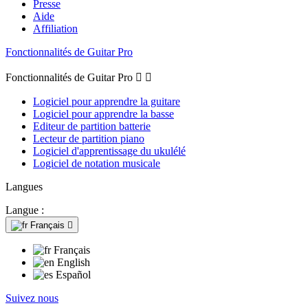
Presse
Aide
Affiliation
Fonctionnalités de Guitar Pro
Fonctionnalités de Guitar Pro


Logiciel pour apprendre la guitare
Logiciel pour apprendre la basse
Editeur de partition batterie
Lecteur de partition piano
Logiciel d'apprentissage du ukulélé
Logiciel de notation musicale
Langues
Langue :
Français

Français
English
Español
Suivez nous