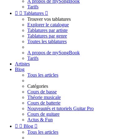
A propos de mySongBook
Tarifs


Tablatures

Trouver vos tablatures
Explorer le catalogue
Tablatures par artiste
Tablatures par genre
Toutes les tablatures
A propos de mySongBook
Tarifs
Artistes
Blog
Tous les articles
Catégories
Cours de basse
Théorie musicale
Cours de batterie
Nouveautés et tutoriels Guitar Pro
Cours de guitare
Actus & Fun


Blog

Tous les articles