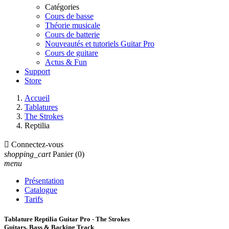
Catégories
Cours de basse
Théorie musicale
Cours de batterie
Nouveautés et tutoriels Guitar Pro
Cours de guitare
Actus & Fun
Support
Store
Accueil
Tablatures
The Strokes
Reptilia

Connectez-vous
shopping_cart
Panier
(0)
menu
Présentation
Catalogue
Tarifs
Tablature Reptilia Guitar Pro - The Strokes
Guitars, Bass & Backing Track