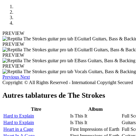
PREVIEW
PREVIEW
PREVIEW
PREVIEW
Previous
Next
Copyright: © All Rights Reserved - International Copyright Secured
Autres tablatures de
The Strokes
Titre
Album
Hard to Explain
Is This It
Full Sc
Hard to Explain
Is This It
Guitar
Heart in a Cage
First Impressions of Earth
Full Sc
Heart In A Cage
First Impressions of Earth
Guitar