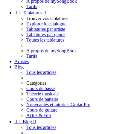
A propos de mySongBook
Tarifs


Tablatures

Trouver vos tablatures
Explorer le catalogue
Tablatures par artiste
Tablatures par genre
Toutes les tablatures
A propos de mySongBook
Tarifs
Artistes
Blog
Tous les articles
Catégories
Cours de basse
Théorie musicale
Cours de batterie
Nouveautés et tutoriels Guitar Pro
Cours de guitare
Actus & Fun


Blog

Tous les articles