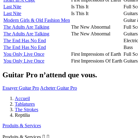
Last Nite
Is This It
Full Sc
Last Nite
Is This It
Guitar
Modern Girls & Old Fashion Men
Guitar
The Adults Are Talking
The New Abnormal
Full Sc
The Adults Are Talking
The New Abnormal
Guitar
The End Has No End
Electri
The End Has No End
Bass
You Only Live Once
First Impressions of Earth
Full Sc
You Only Live Once
First Impressions Of Earth
Guitar
Guitar Pro n’attend que vous.
Essayer Guitar Pro
Acheter Guitar Pro
Accueil
Tablatures
The Strokes
Reptilia
Produits & Services
Produits & Services

