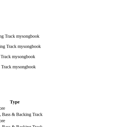
Type
ore
s, Bass & Backing Track
ore
s, Bass & Backing Track