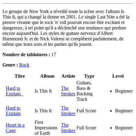
Le groupe de New York a réveillé toute la scène avec l'album Is
This It, qui a changé la donne en 2001. Le single Last Nite a été la
preuve vivante que le rock 'n' roll pouvait encore être excitant et
dangereux, à tel point qu'il a déclenché une tendance qui perdure
encore aujourd'hui. Les styles de guitare nerveux d'Albert
Hammond Jr. et de Nick Valensi se complètent parfaitement, de
même que leurs sons et les parties qu'ils jouent.
Nombre de tablatures :
17
Genre :
Rock
Titre
Album
Artiste
Type
Level
Guitars,
Hard to
The
Bass &
Is This It
Beginner
Explain
Strokes
Backing
Track
Hard to
The
Is This It
Full Score
Beginner
Explain
Strokes
First
Heart in a
The
Impressions
Full Score
Beginner
Cage
Strokes
of Earth