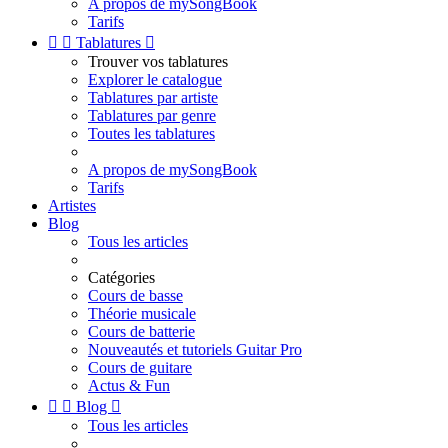
A propos de mySongBook
Tarifs


Tablatures

Trouver vos tablatures
Explorer le catalogue
Tablatures par artiste
Tablatures par genre
Toutes les tablatures
A propos de mySongBook
Tarifs
Artistes
Blog
Tous les articles
Catégories
Cours de basse
Théorie musicale
Cours de batterie
Nouveautés et tutoriels Guitar Pro
Cours de guitare
Actus & Fun


Blog

Tous les articles