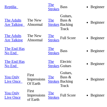
The
Reptilia
Bass
Beginner
Strokes
Guitars,
The Adults
The New
The
Bass &
Beginner
Are Talking
Abnormal
Strokes
Backing
Track
The Adults
The New
The
Full Score
Beginner
Are Talking
Abnormal
Strokes
The End Has
The
Bass
Beginner
No End
Strokes
The End Has
The
Electric
Beginner
No End
Strokes
Guitars
Guitars,
First
You Only
The
Bass &
Impressions
Beginner
Live Once
Strokes
Backing
Of Earth
Track
First
You Only
The
Impressions
Full Score
Beginner
Live Once
Strokes
of Earth