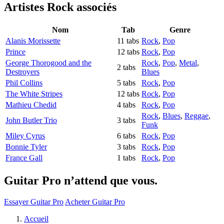
Artistes Rock
associés
Nom
Tab
Genre
Alanis Morissette
11 tabs
Rock
,
Pop
Prince
12 tabs
Rock
,
Pop
George Thorogood and the
Rock
,
Pop
,
Metal
,
2 tabs
Destroyers
Blues
Phil Collins
5 tabs
Rock
,
Pop
The White Stripes
12 tabs
Rock
,
Pop
Mathieu Chedid
4 tabs
Rock
,
Pop
Rock
,
Blues
,
Reggae
,
John Butler Trio
3 tabs
Funk
Miley Cyrus
6 tabs
Rock
,
Pop
Bonnie Tyler
3 tabs
Rock
,
Pop
France Gall
1 tabs
Rock
,
Pop
Guitar Pro n’attend que vous.
Essayer Guitar Pro
Acheter Guitar Pro
Accueil