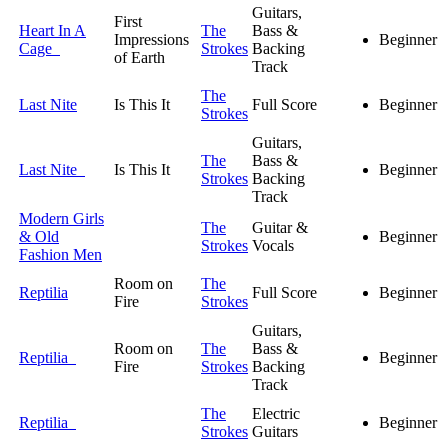
Guitars,
First
Heart In A
The
Bass &
Impressions
Beginner
Cage
Strokes
Backing
of Earth
Track
The
Last Nite
Is This It
Full Score
Beginner
Strokes
Guitars,
The
Bass &
Last Nite
Is This It
Beginner
Strokes
Backing
Track
Modern Girls
The
Guitar &
& Old
Beginner
Strokes
Vocals
Fashion Men
Room on
The
Reptilia
Full Score
Beginner
Fire
Strokes
Guitars,
Room on
The
Bass &
Reptilia
Beginner
Fire
Strokes
Backing
Track
The
Electric
Reptilia
Beginner
Strokes
Guitars